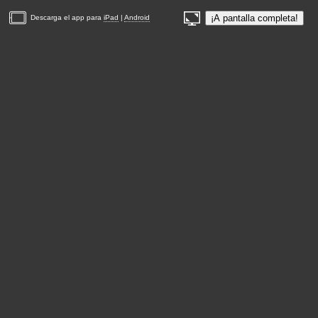
¡A pantalla completa!
Descarga el app para
iPad
|
Android