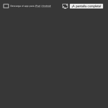
¡A pantalla completa!
Descarga el app para
iPad
|
Android