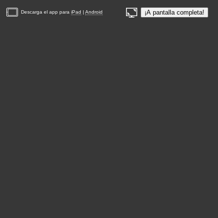
¡A pantalla completa!
Descarga el app para
iPad
|
Android