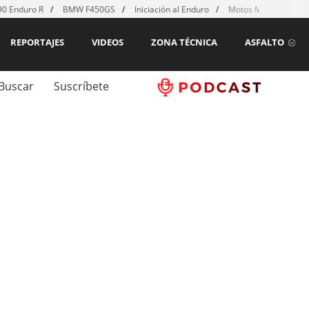
0 Enduro R
BMW F450GS
Iniciación al Enduro
Motos MX para emp
REPORTAJES
VIDEOS
ZONA TÉCNICA
ASFALTO
Buscar
Suscríbete