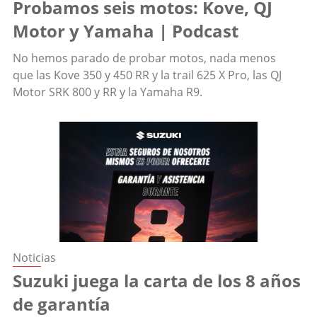
Probamos seis motos: Kove, QJ
Motor y Yamaha | Podcast
No hemos parado de probar motos, nada menos
que las Kove 350 y 450 RR y la trail 625 X Pro, las QJ
Motor SRK 800 y RR y la Yamaha R9.
Noticias
Suzuki juega la carta de los 8 años
de garantía