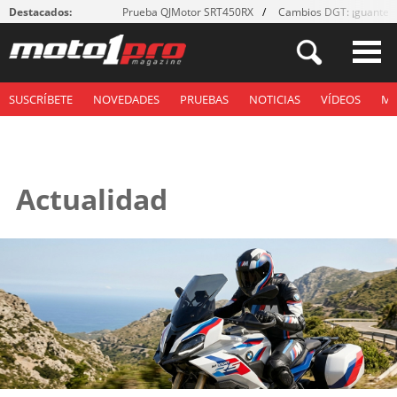
Destacados:
Prueba QJMotor SRT450RX
Cambios DGT: ¡guantes
SUSCRÍBETE
NOVEDADES
PRUEBAS
NOTICIAS
VÍDEOS
M
Actualidad
Páginas