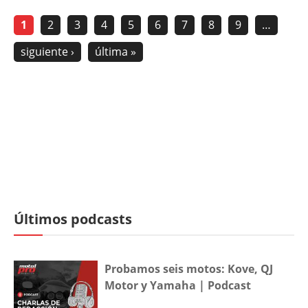
1
2
3
4
5
6
7
8
9
…
siguiente ›
última »
Últimos podcasts
Probamos seis motos: Kove, QJ
Motor y Yamaha | Podcast