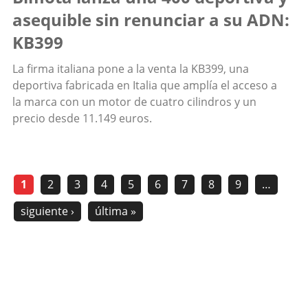
asequible sin renunciar a su ADN:
KB399
La firma italiana pone a la venta la KB399, una
deportiva fabricada en Italia que amplía el acceso a
la marca con un motor de cuatro cilindros y un
precio desde 11.149 euros.
1
2
3
4
5
6
7
8
9
…
siguiente ›
última »