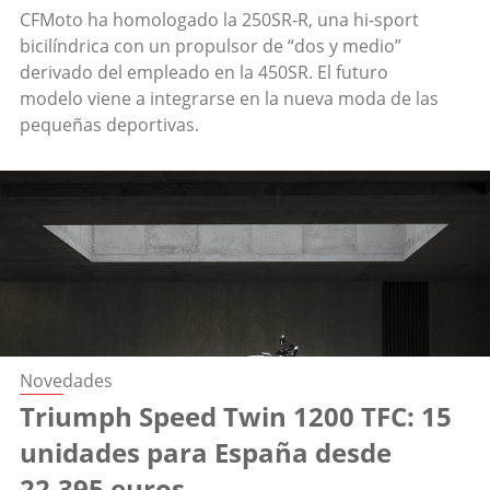
CFMoto ha homologado la 250SR-R, una hi-sport
bicilíndrica con un propulsor de “dos y medio”
derivado del empleado en la 450SR. El futuro
modelo viene a integrarse en la nueva moda de las
pequeñas deportivas.
Novedades
Triumph Speed Twin 1200 TFC: 15
unidades para España desde
22.395 euros