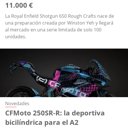
11.000 €
La Royal Enfield Shotgun 650 Rough Crafts nace de
una preparación creada por Winston Yeh y llegará
al mercado en una serie limitada de solo 100
unidades.
Novedades
CFMoto 250SR-R: la deportiva
bicilíndrica para el A2