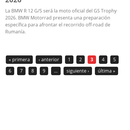
La BMW R 12 G/S será la moto oficial del GS Trophy
2026. BMW Motorrad presenta una preparación
específica para afrontar el recorrido off-road de
Rumanía.
« primera
‹ anterior
1
2
3
4
5
6
7
8
9
…
siguiente ›
última »