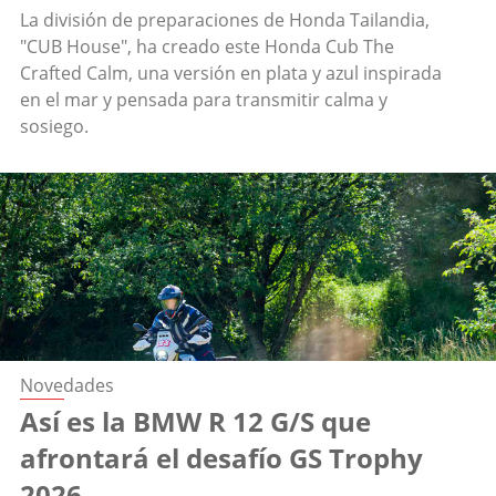
La división de preparaciones de Honda Tailandia,
"CUB House", ha creado este Honda Cub The
Crafted Calm, una versión en plata y azul inspirada
en el mar y pensada para transmitir calma y
sosiego.
Novedades
Así es la BMW R 12 G/S que
afrontará el desafío GS Trophy
2026