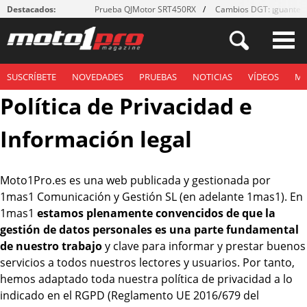
Destacados:
Prueba QJMotor SRT450RX
Cambios DGT: ¡guantes
SUSCRÍBETE
NOVEDADES
PRUEBAS
NOTICIAS
VÍDEOS
M
Política de Privacidad e
Información legal
Moto1Pro.es es una web publicada y gestionada por
1mas1 Comunicación y Gestión SL (en adelante 1mas1). En
1mas1
estamos plenamente convencidos de que la
gestión de datos personales es una parte fundamental
de nuestro trabajo
y clave para informar y prestar buenos
servicios a todos nuestros lectores y usuarios. Por tanto,
hemos adaptado toda nuestra política de privacidad a lo
indicado en el RGPD (Reglamento UE 2016/679 del