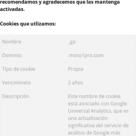
recomendamos y
agradecemos que las mantenga
activadas.
Cookies que utlizamos:
_ga
.moto1pro.com
Propia
2 años
Este nombre de cookie
está asociado con Google
Universal Analytics, que es
una actualización
significativa del servicio de
análisis de Google más