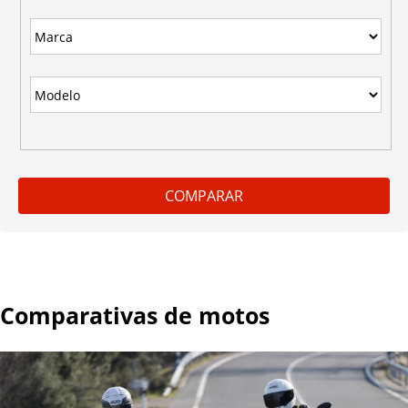
Comparativas de motos
P
á
g
i