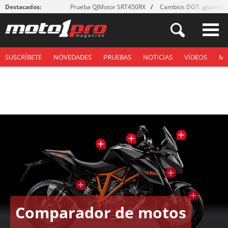
Destacados:
Prueba QJMotor SRT450RX
Cambios DGT: ¡guantes
SUSCRÍBETE
NOVEDADES
PRUEBAS
NOTICIAS
VÍDEOS
M
Comparador de motos