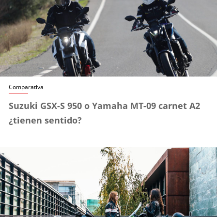
n
a
s
Comparativa
Suzuki GSX-S 950 o Yamaha MT-09 carnet A2
¿tienen sentido?