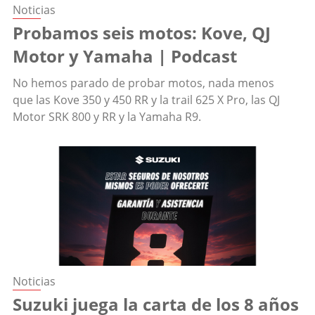
Noticias
Probamos seis motos: Kove, QJ
Motor y Yamaha | Podcast
No hemos parado de probar motos, nada menos
que las Kove 350 y 450 RR y la trail 625 X Pro, las QJ
Motor SRK 800 y RR y la Yamaha R9.
Noticias
Suzuki juega la carta de los 8 años