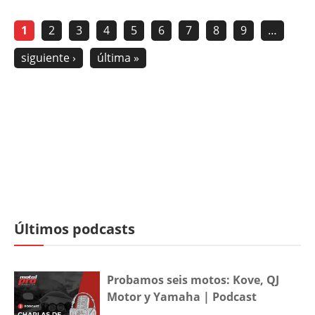
1
2
3
4
5
6
7
8
9
…
siguiente ›
última »
Últimos podcasts
Probamos seis motos: Kove, QJ
Motor y Yamaha | Podcast