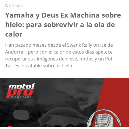
Noticias
Yamaha y Deus Ex Machina sobre
hielo: para sobrevivir a la ola de
calor
Han pasado meses desde el Swank Rally on Ice de
Andorra... pero con el calor de estos días apetece
recuperar sus imágenes de nieve, motos y un Pol
Tarrés intratable sobre el hielo.