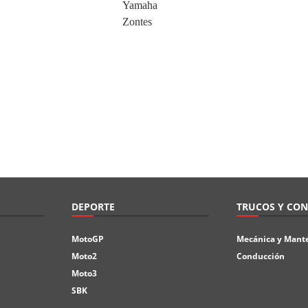
Yamaha
Zontes
DEPORTE
TRUCOS Y CON
MotoGP
Mecánica y Mant
Moto2
Conducción
Moto3
SBK