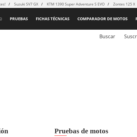
es!
Suzuki SV7 GX
KTM 1390 Super Adventure S EVO
Zontes 125 X
PRUEBAS
FICHAS TÉCNICAS
COMPARADOR DE MOTOS
Buscar
Suscr
ión
Pruebas de motos