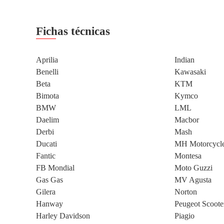
Fichas técnicas
Aprilia
Indian
Benelli
Kawasaki
Beta
KTM
Bimota
Kymco
BMW
LML
Daelim
Macbor
Derbi
Mash
Ducati
MH Motorcycl
Fantic
Montesa
FB Mondial
Moto Guzzi
Gas Gas
MV Agusta
Gilera
Norton
Hanway
Peugeot Scoote
Harley Davidson
Piagio