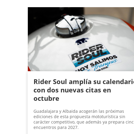
P
á
g
i
n
a
s
Rider Soul amplía su calendari
con dos nuevas citas en
octubre
Guadalajara y Albaida acogerán las próximas
ediciones de esta propuesta mototurística sin
carácter competitivo, que además ya prepara cinc
encuentros para 2027.