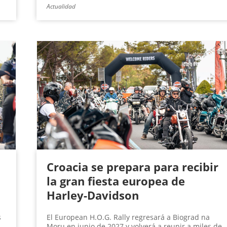
Actualidad
a
Croacia se prepara para recibir
la gran fiesta europea de
Harley-Davidson
s
El European H.O.G. Rally regresará a Biograd na
Moru en junio de 2027 y volverá a reunir a miles de