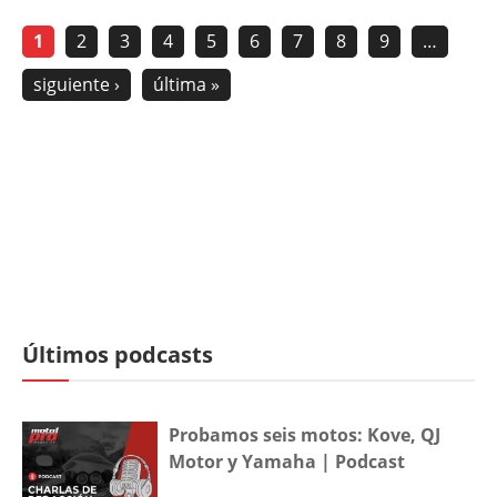
1
2
3
4
5
6
7
8
9
…
siguiente ›
última »
Últimos podcasts
Probamos seis motos: Kove, QJ
Motor y Yamaha | Podcast