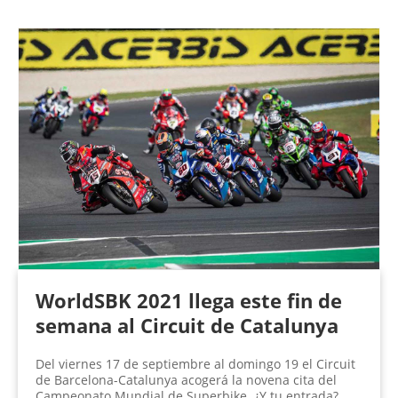
P
á
g
i
n
a
s
WorldSBK 2021 llega este fin de
semana al Circuit de Catalunya
Del viernes 17 de septiembre al domingo 19 el Circuit
de Barcelona-Catalunya acogerá la novena cita del
Campeonato Mundial de Superbike. ¿Y tu entrada?