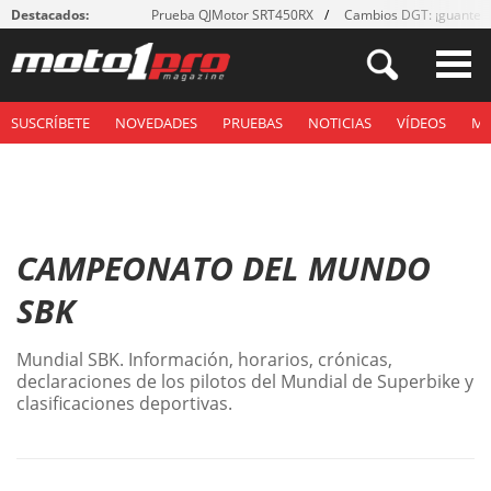
Destacados:
Prueba QJMotor SRT450RX
Cambios DGT: ¡guantes
SUSCRÍBETE
NOVEDADES
PRUEBAS
NOTICIAS
VÍDEOS
M
CAMPEONATO DEL MUNDO
SBK
Mundial SBK. Información, horarios, crónicas,
declaraciones de los pilotos del Mundial de Superbike y
clasificaciones deportivas.