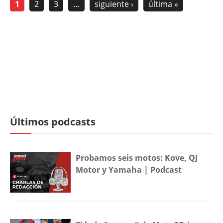
1
2
3
…
siguiente ›
última »
Últimos podcasts
Probamos seis motos: Kove, QJ
Motor y Yamaha | Podcast