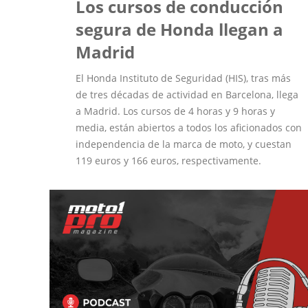
Los cursos de conducción
segura de Honda llegan a
Madrid
El Honda Instituto de Seguridad (HIS), tras más
de tres décadas de actividad en Barcelona, llega
a Madrid. Los cursos de 4 horas y 9 horas y
media, están abiertos a todos los aficionados con
independencia de la marca de moto, y cuestan
119 euros y 166 euros, respectivamente.