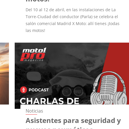
Del 10 al 12 de abril, en las instalaciones de La
Torre-Ciudad del conductor (Parla) se celebra el
salón comercial Madrid X Moto: allí tienes ¡todas
las motos!
Noticias
Asistentes para seguridad y