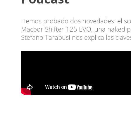
Hemos probado dos novedades: el sco
Macbor Shifter 125 EVO, una naked p
Stefano Tarabusi nos explica las claves