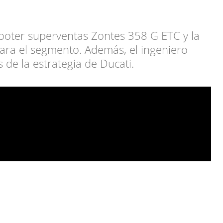
oter superventas Zontes 358 G ETC y la
ara el segmento. Además, el ingeniero
 de la estrategia de Ducati.