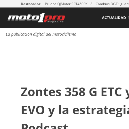
Destacados:
Prueba QJMotor SRT450RX
Cambios DGT: ¡guant
ACTUALIDAD
La publicación digital del motociclismo
Zontes 358 G ETC 
EVO y la estrategi
Podcast