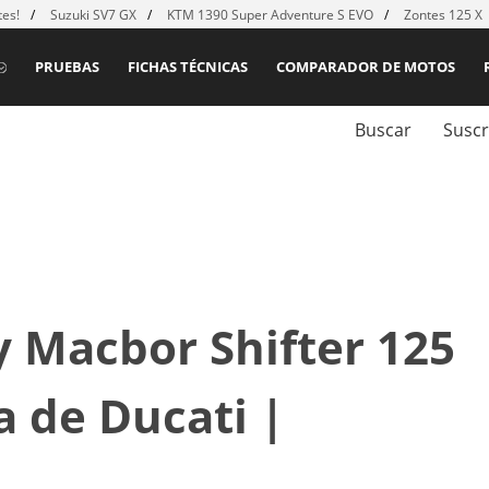
es!
Suzuki SV7 GX
KTM 1390 Super Adventure S EVO
Zontes 125 X
PRUEBAS
FICHAS TÉCNICAS
COMPARADOR DE MOTOS
Buscar
Suscr
y Macbor Shifter 125
a de Ducati |