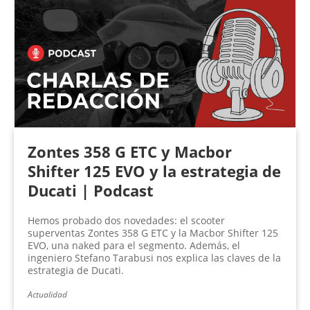
Zontes 358 G ETC y Macbor
Shifter 125 EVO y la estrategia de
Ducati | Podcast
Hemos probado dos novedades: el scooter
superventas Zontes 358 G ETC y la Macbor Shifter 125
EVO, una naked para el segmento. Además, el
ingeniero Stefano Tarabusi nos explica las claves de la
estrategia de Ducati.
Actualidad