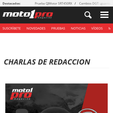
Destacados:
Prueba QJMotor SRT450RX
Cambios DGT: ¡guantes
SUSCRÍBETE
NOVEDADES
PRUEBAS
NOTICIAS
VÍDEOS
M
CHARLAS DE REDACCION
P
á
g
i