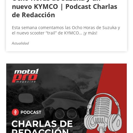
nuevo KYMCO | Podcast Charlas
de Redacción
Esta semana comentamos las Ocho Horas de Suzuka y
el nuevo scooter “trail” de KYMCO… ¡y más!
Actualidad