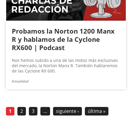
Probamos la Norton 1200 Manx
R y hablamos de la Cyclone
RX600 | Podcast
Nos hemos subido a una de las motos más exclusivas
del mercado, la Norton Manx R. También hablaremos
de las Cyclone RX 600.
Actualidad
1
2
3
…
siguiente ›
última »