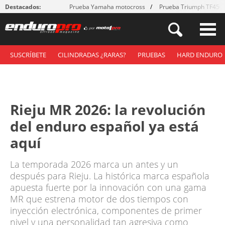
Destacados:
Prueba Yamaha motocross
Prueba Triumph TF450
SUSCRÍBETE
CILINDRADAS ¿RARAS?
PRUEBAS
HARD ENDURO
Rieju MR 2026: la revolución
del enduro español ya está
aquí
La temporada 2026 marca un antes y un
después para Rieju. La histórica marca española
apuesta fuerte por la innovación con una gama
MR que estrena motor de dos tiempos con
inyección electrónica, componentes de primer
nivel y una personalidad tan agresiva como