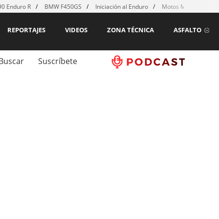
0 Enduro R
BMW F450GS
Iniciación al Enduro
Motos MX para emp
REPORTAJES
VIDEOS
ZONA TÉCNICA
ASFALTO
Buscar
Suscríbete