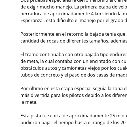
Dos pruebas especiales le dieron el brillo al cier
de exigir mucho manejo. La primera etapa de vel
herradura de aproximadamente 4 km siendo la mayo
Esperanza , esto dificulto el manejo por el grado de
Posteriormente en el retorno la bajada tenía que 
cantidad de rocas de diferentes tamaños, además
El tramo continuaba con otra bajada tipo endurer
de meta, la cual contaba con un encintado con cu
obstáculos autos y camionetas viejos por los cuale
tubos de concreto y el paso de dos casas de mader
Por último en esta etapa especial seguía la zona de
más divertida para los pilotos debido a los diferen
la meta.
Esta pista fue corta de aproximadamente 25 minuto
pudieron bajar el tiempo hasta el rango de los 20