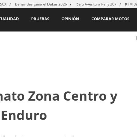
450X
Benavides gana el Dakar 2026
Rieju Aventura Rally 307
KTM 39
TUALIDAD
PRUEBAS
OPINIÓN
COMPARAR MOTOS
nato Zona Centro y
 Enduro