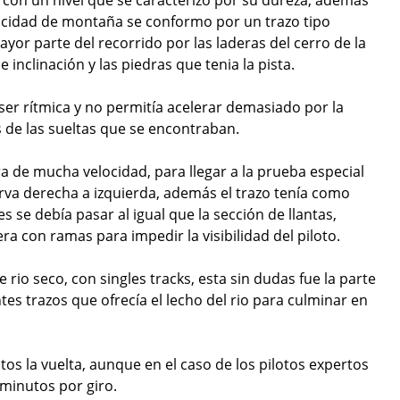
re con un nivel que se caracterizó por su dureza, además
ocidad de montaña se conformo por un trazo tipo
r parte del recorrido por las laderas del cerro de la
 inclinación y las piedras que tenia la pista.
ser rítmica y no permitía acelerar demasiado por la
 de las sueltas que se encontraban.
a de mucha velocidad, para llegar a la prueba especial
rva derecha a izquierda, además el trazo tenía como
s se debía pasar al igual que la sección de llantas,
a con ramas para impedir la visibilidad del piloto.
 rio seco, con singles tracks, esta sin dudas fue la parte
tes trazos que ofrecía el lecho del rio para culminar en
s la vuelta, aunque en el caso de los pilotos expertos
 minutos por giro.