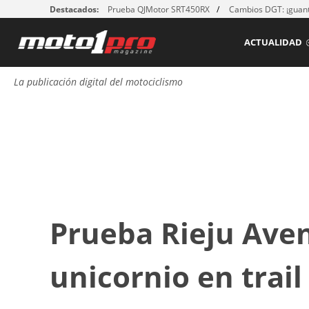
Destacados:
Prueba QJMotor SRT450RX
Cambios DGT: ¡guant
ACTUALIDAD
La publicación digital del motociclismo
Prueba Rieju Aven
unicornio en trail