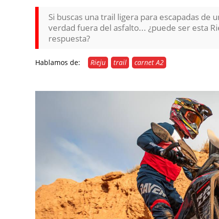
Si buscas una trail ligera para escapadas de u
verdad fuera del asfalto... ¿puede ser esta 
respuesta?
Hablamos de:
Rieju
trail
carnet A2