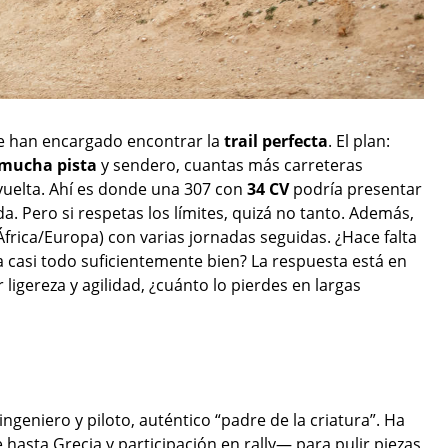
 han encargado encontrar la
trail perfecta
. El plan:
mucha pista
y sendero, cuantas más carreteras
 vuelta. Ahí es donde una 307 con
34
CV
podría presentar
. Pero si respetas los límites, quizá no tanto. Además,
frica/Europa) con varias jornadas seguidas. ¿Hace falta
a casi todo suficientemente bien? La respuesta está en
igereza y agilidad, ¿cuánto lo pierdes en largas
ingeniero y piloto, auténtico “padre de la criatura”. Ha
 hasta Grecia y participación en rally— para pulir piezas