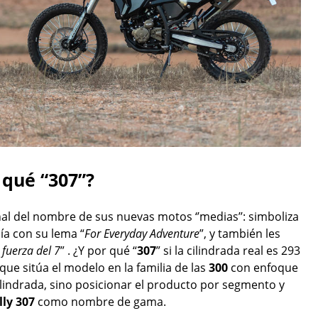
 qué “307”?
inal del nombre de sus nuevas motos ‘’medias’’: simboliza
nía con su lema “
For Everyday Adventure
”, y también les
 fuerza del 7
” . ¿Y por qué “
307
” si la cilindrada real es 293
ue sitúa el modelo en la familia de las
300
con enfoque
e cilindrada, sino posicionar el producto por segmento y
ly 307
como nombre de gama.