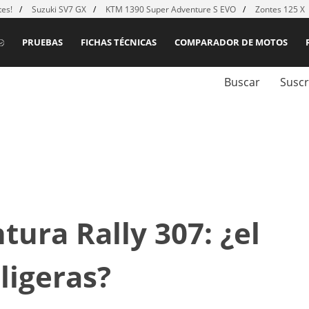
es!
Suzuki SV7 GX
KTM 1390 Super Adventure S EVO
Zontes 125 X
PRUEBAS
FICHAS TÉCNICAS
COMPARADOR DE MOTOS
Buscar
Suscr
tura Rally 307: ¿el
 ligeras?