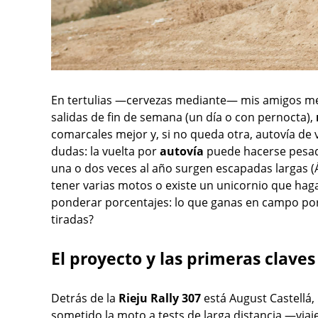
En tertulias —cervezas mediante— mis amigos me
salidas de fin de semana (un día o con pernocta),
comarcales mejor y, si no queda otra, autovía de
dudas: la vuelta por
autovía
puede hacerse pesada
una o dos veces al año surgen escapadas largas (Á
tener varias motos o existe un unicornio que hag
ponderar porcentajes: lo que ganas en campo por l
tiradas?
El proyecto y las primeras claves
Detrás de la
Rieju Rally 307
está August Castellá, 
sometido la moto a tests de larga distancia —viaje