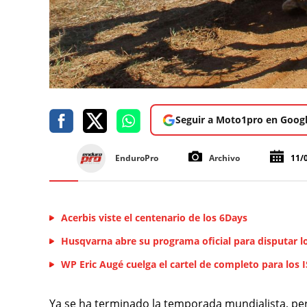
Seguir a Moto1pro en Goog
EnduroPro
Archivo
11/
Acerbis viste el centenario de los 6Days
Husqvarna abre su programa oficial para disputar l
WP Eric Augé cuelga el cartel de completo para los 
Ya se ha terminado la temporada mundialista, per