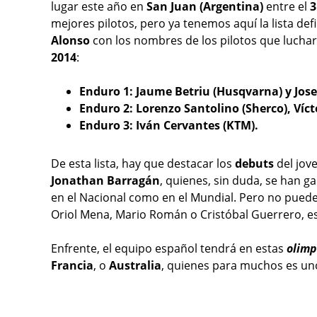
lugar este año en
San Juan (Argentina)
entre el
3
mejores pilotos, pero ya tenemos aquí la lista def
Alonso
con los nombres de los pilotos que lucha
2014
:
Enduro 1: Jaume
Betriu (Husqvarna) y Jos
Enduro 2: Lorenzo Santolino (Sherco), Víc
Enduro 3: Iván Cervantes (KTM).
De esta lista, hay que destacar los
debuts
del jov
Jonathan Barragán
, quienes, sin duda, se han g
en el Nacional como en el Mundial. Pero n
o puede
Oriol Mena, Mario Román o Cristóbal Guerrero, es
Enfrente, el equipo español tendrá en estas
olimp
Francia
, o
Australia
, quienes para muchos es uno