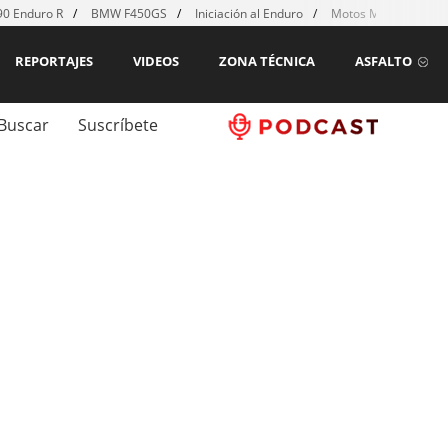
0 Enduro R
BMW F450GS
Iniciación al Enduro
Motos MX para emp
REPORTAJES
VIDEOS
ZONA TÉCNICA
ASFALTO
Buscar
Suscríbete