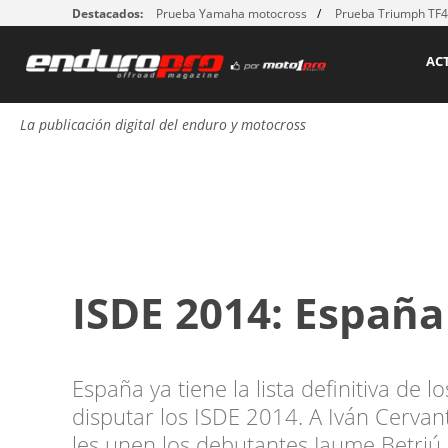
Destacados:
Prueba Yamaha motocross
Prueba Triumph TF
AC
La publicación digital del enduro y motocross
ISDE 2014: España
España ya tiene la lista definitiva de 
disputar los ISDE 2014. A Iván Cervan
les unen los debutantes Jaume Betriú,