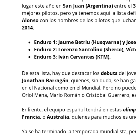
lugar este año en
San Juan (Argentina)
entre el
3
mejores pilotos, pero ya tenemos aquí la lista def
Alonso
con los nombres de los pilotos que lucha
2014
:
Enduro 1: Jaume
Betriu (Husqvarna) y Jos
Enduro 2: Lorenzo Santolino (Sherco), Víc
Enduro 3: Iván Cervantes (KTM).
De esta lista, hay que destacar los
debuts
del jov
Jonathan Barragán
, quienes, sin duda, se han g
en el Nacional como en el Mundial. Pero n
o puede
Oriol Mena, Mario Román o Cristóbal Guerrero, es
Enfrente, el equipo español tendrá en estas
olimp
Francia
, o
Australia
, quienes para muchos es uno
Ya se ha terminado la temporada mundialista, per