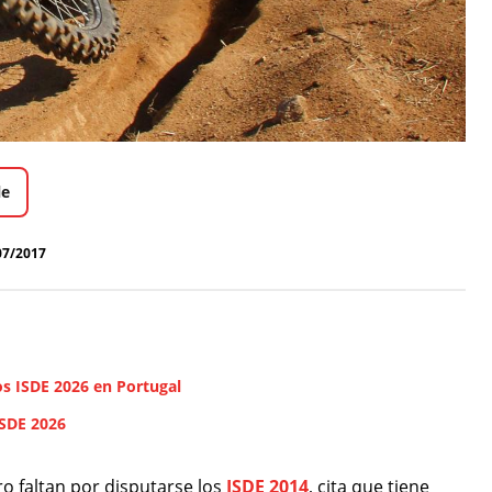
le
07/2017
os ISDE 2026 en Portugal
ISDE 2026
o faltan por disputarse los
ISDE 2014
, cita que tiene