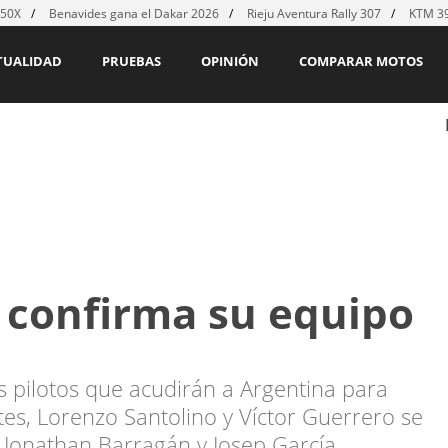
450X
Benavides gana el Dakar 2026
Rieju Aventura Rally 307
KTM 39
TUALIDAD
PRUEBAS
OPINIÓN
COMPARAR MOTOS
 confirma su equipo
los pilotos que acudirán a Argentina para
tes, Lorenzo Santolino y Víctor Guerrero se
 Jonathan Barragán y Josep García.