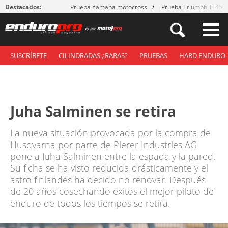
Destacados:
Prueba Yamaha motocross
Prueba Triumph TF450
SUSCRÍBETE
CILINDRADAS ¿RARAS?
PRUEBAS
HARD ENDURO
Juha Salminen se retira
La nueva situación provocada por la compra de
Husqvarna por parte de Pierer Industries AG
pone a Juha Salminen entre la espada y la pared.
Su ficha se ha visto reducida drásticamente y el
astro finlandés ha decido no renovar. Después
de 20 años cosechando éxitos el mejor piloto de
enduro de todos los tiempos se retira.