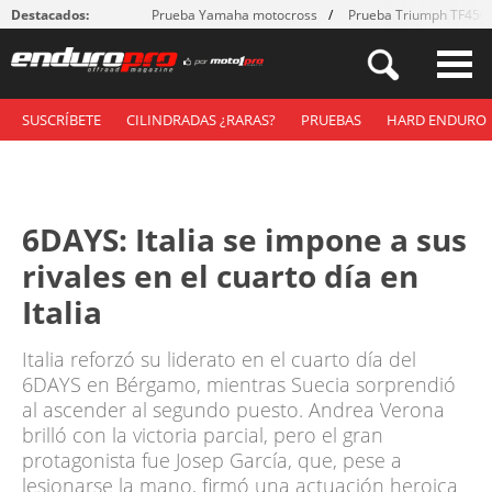
Destacados:
Prueba Yamaha motocross
Prueba Triumph TF450
SUSCRÍBETE
CILINDRADAS ¿RARAS?
PRUEBAS
HARD ENDURO
6DAYS: Italia se impone a sus
rivales en el cuarto día en
Italia
Italia reforzó su liderato en el cuarto día del
6DAYS en Bérgamo, mientras Suecia sorprendió
al ascender al segundo puesto. Andrea Verona
brilló con la victoria parcial, pero el gran
protagonista fue Josep García, que, pese a
lesionarse la mano, firmó una actuación heroica