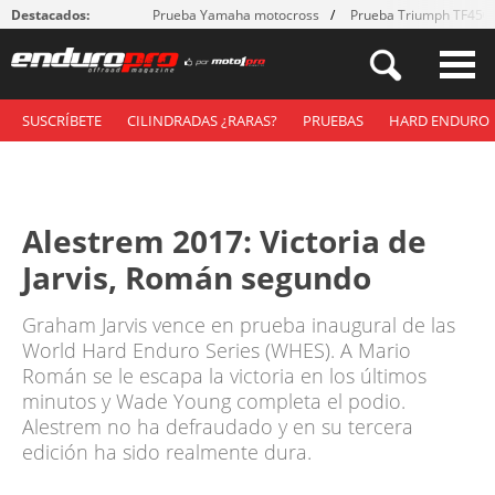
Destacados:
Prueba Yamaha motocross
Prueba Triumph TF450
SUSCRÍBETE
CILINDRADAS ¿RARAS?
PRUEBAS
HARD ENDURO
Alestrem 2017: Victoria de
Jarvis, Román segundo
Graham Jarvis vence en prueba inaugural de las
World Hard Enduro Series (WHES). A Mario
Román se le escapa la victoria en los últimos
minutos y Wade Young completa el podio.
Alestrem no ha defraudado y en su tercera
edición ha sido realmente dura.