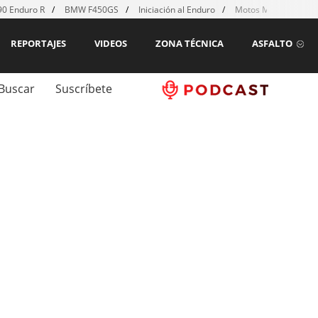
0 Enduro R
BMW F450GS
Iniciación al Enduro
Motos MX para emp
REPORTAJES
VIDEOS
ZONA TÉCNICA
ASFALTO
Buscar
Suscríbete