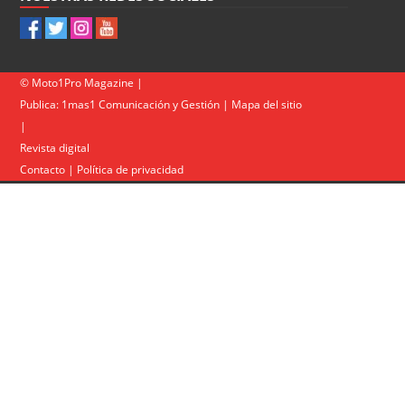
© Moto1Pro Magazine |
Publica:
1mas1 Comunicación y Gestión
|
Mapa del sitio
|
Revista digital
Contacto
|
Política de privacidad