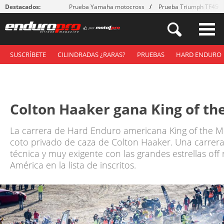
Destacados:
Prueba Yamaha motocross
Prueba Triumph TF450
SUSCRÍBETE
CILINDRADAS ¿RARAS?
PRUEBAS
HARD ENDURO
Colton Haaker gana King of th
La carrera de Hard Enduro americana King of the M
coto privado de caza de Colton Haaker. Una carrera
técnica y muy exigente con las grandes estrellas off
América en la lista de inscritos.