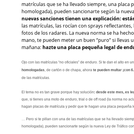
matrículas que se ha llevado siempre, una placa 
homologada), pueden sancionarte según la nueva L
nuevas sanciones tienen una explicación: está
las matrículas, las rocían con sprays reflectantes
fotos de los radares. La nueva norma se ha hecho 
mano, te pueden meter un buen “puro” si llevas u
mañana:
hazte una placa pequeña legal de end
Ojo con las matrículas “no oficiales” de enduro. Si te dan el alto en 
homologadas
, de cartón o de chapa, ahora
te pueden multar ¡con 6
de las matrículas.
El tema no es tan grave porque hay solución
: desde este mes, es le
que, si tienes una moto de enduro, trial o de off road (la norma no ac
hagan placas de matrícula y pedir que te hagan una placa pequeña 
… Pero si te pillan con una de las matrículas que se ha llevado sie
homologada), pueden sancionarte según la nueva Ley de Tráfico con 