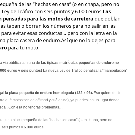
pequeña de las “hechas en casa” (o en chapa, pero no
ey de Tráfico con seis puntos y 6.000 euros.
Las
n pensadas para las motos de carretera
que doblan
, las tapan o borran los números para no salir en las
para evitar esas conductas… pero con la letra en la
na placa casera de enduro.Así que no lo dejes para
uro
para tu moto.
una vía pública con una de
las típicas matrículas pequeñas de enduro no
.000 euros y seis puntos!
La nueva Ley de Tráfico penaliza la “manipulación”
gal la placa pequeña de enduro homologada (132 x 96).
Eso quiere decir
lara qué motos son de off road y cuáles no), ya puedes ir a un lugar donde
legal. Con esa no tendrás problemas…
mpre, una placa pequeña de las “hechas en casa” (o en chapa, pero no
seis puntos y 6.000 euros.