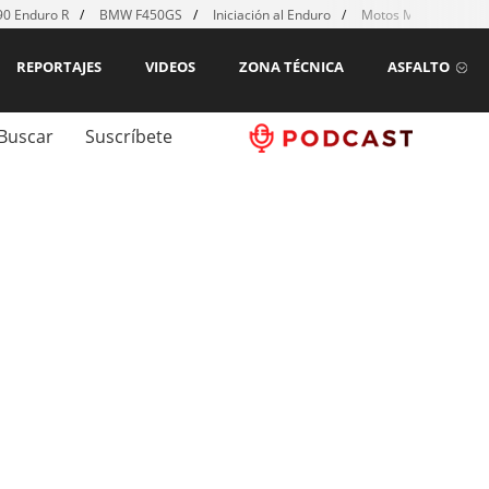
0 Enduro R
BMW F450GS
Iniciación al Enduro
Motos MX para emp
REPORTAJES
VIDEOS
ZONA TÉCNICA
ASFALTO
Buscar
Suscríbete