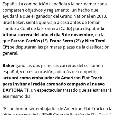
España. La competición española y la norteamericana
comparten objetivos y reglamento, un hecho que
ayudará a que el ganador del Grand National en 2013,
Brad Baker, sienta que viaja a casa antes de tomar
rumbo a Conil de la Frontera (Cádiz) para disputar
la
última carrera del año el día 5 de noviembre,
en la
que
Ferran Cardús (1º), Franc Serra (2º) y Nico Terol
(3º)
se disputarán las primeras plazas de la clasificación
general.
Baker
ganó las dos primeras carreras del certamen
español, y en esta ocasión, además de competir,
a
ctuará como embajador de American Flat Track
para invitar al recién coronado campeón al nuevo
DAYTONA TT,
un espectacular trazado que se estrenará
ese mismo día.
“Es un honor ser embajador de American Flat Track en la
última carrera de la RFME Copa de España de Flat Track”,