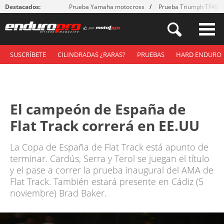
Destacados:
Prueba Yamaha motocross
Prueba Triumph TF450
SUSCRÍBETE
CILINDRADAS ¿RARAS?
PRUEBAS
HARD ENDURO
El campeón de España de
Flat Track correrá en EE.UU
La Copa de España de Flat Track está apunto de
terminar. Cardús, Serra y Terol se juegan el título
y el pase a correr la prueba inaugural del AMA de
Flat Track. También estará presente en Cádiz (5
noviembre) Brad Baker.