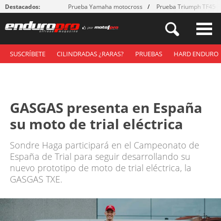
Destacados:
Prueba Yamaha motocross
Prueba Triumph TF450
SUSCRÍBETE
CILINDRADAS ¿RARAS?
PRUEBAS
HARD ENDURO
GASGAS presenta en España
su moto de trial eléctrica
Sondre Haga participará en el Campeonato de
España de Trial para seguir desarrollando su
nuevo prototipo de moto de trial eléctrica, la
GASGAS TXE.