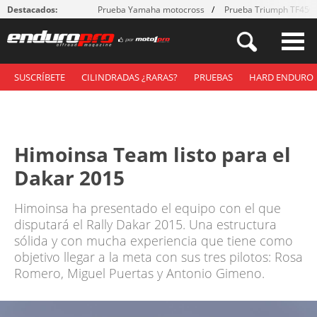
Destacados:
Prueba Yamaha motocross
Prueba Triumph TF450
SUSCRÍBETE
CILINDRADAS ¿RARAS?
PRUEBAS
HARD ENDURO
Himoinsa Team listo para el
Dakar 2015
Himoinsa ha presentado el equipo con el que
disputará el Rally Dakar 2015. Una estructura
sólida y con mucha experiencia que tiene como
objetivo llegar a la meta con sus tres pilotos: Rosa
Romero, Miguel Puertas y Antonio Gimeno.