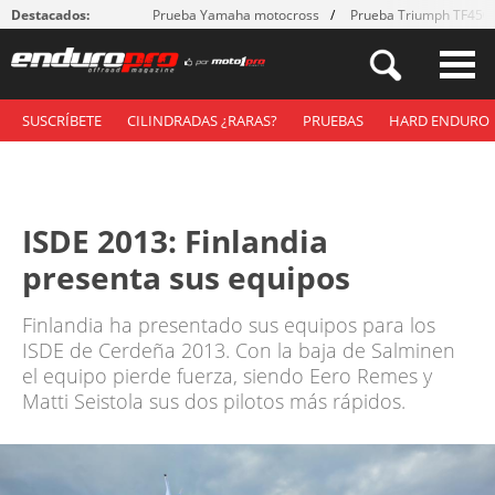
Destacados:
Prueba Yamaha motocross
Prueba Triumph TF450
SUSCRÍBETE
CILINDRADAS ¿RARAS?
PRUEBAS
HARD ENDURO
ISDE 2013: Finlandia
presenta sus equipos
Finlandia ha presentado sus equipos para los
ISDE de Cerdeña 2013. Con la baja de Salminen
el equipo pierde fuerza, siendo Eero Remes y
Matti Seistola sus dos pilotos más rápidos.