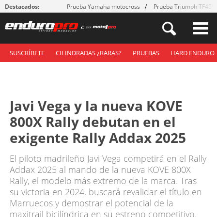
Destacados:
Prueba Yamaha motocross
Prueba Triumph TF450
SUSCRÍBETE
CILINDRADAS ¿RARAS?
PRUEBAS
HARD ENDURO
Javi Vega y la nueva KOVE
800X Rally debutan en el
exigente Rally Addax 2025
El piloto madrileño Javi Vega competirá en el Rally
Addax 2025 al mando de la nueva KOVE 800X
Rally, el modelo más extremo de la marca. Tras
su victoria en 2024, buscará revalidar el título en
Marruecos y demostrar el potencial de la
maxitrail bicilíndrica en su estreno competitivo.