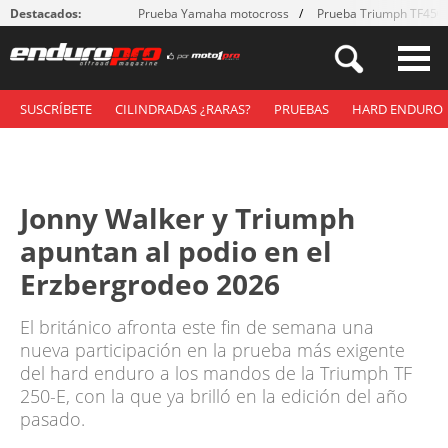
Destacados:
Prueba Yamaha motocross
Prueba Triumph TF450
SUSCRÍBETE
CILINDRADAS ¿RARAS?
PRUEBAS
HARD ENDURO
Jonny Walker y Triumph
apuntan al podio en el
Erzbergrodeo 2026
El británico afronta este fin de semana una
nueva participación en la prueba más exigente
del hard enduro a los mandos de la Triumph TF
250-E, con la que ya brilló en la edición del año
pasado.