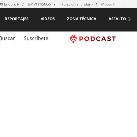
0 Enduro R
BMW F450GS
Iniciación al Enduro
Motos MX para emp
REPORTAJES
VIDEOS
ZONA TÉCNICA
ASFALTO
Buscar
Suscríbete