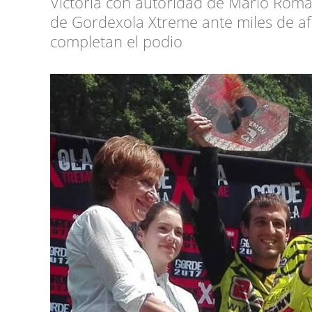
Victoria con autoridad de Mario Romá
de Gordexola Xtreme ante miles de afi
completan el podio