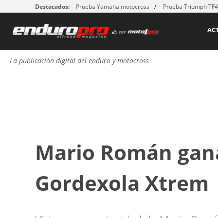
Destacados:
Prueba Yamaha motocross
Prueba Triumph TF
AC
La publicación digital del enduro y motocross
Mario Román gana 
Gordexola Xtrem