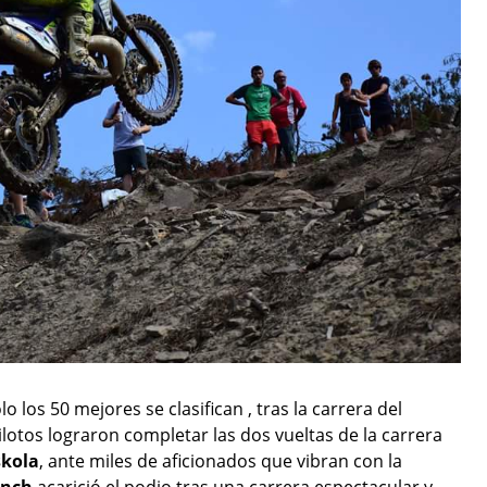
lo los 50 mejores se clasifican , tras la carrera del
ilotos lograron completar las dos vueltas de la carrera
skola
, ante miles de aficionados que vibran con la
ench
acarició el podio tras una carrera espectacular y