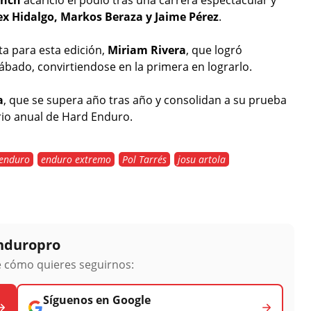
x Hidalgo, Markos Beraza y Jaime Pérez
.
ta para esta edición,
Miriam Rivera
, que logró
sábado, convirtiendose en la primera en lograrlo.
a
, que se supera año tras año y consolidan a su prueba
rio anual de Hard Enduro.
enduro
enduro extremo
Pol Tarrés
josu artola
Enduropro
ge cómo quieres seguirnos:
Síguenos en Google