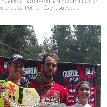
n (Sherco Factory) en la undécima edición
cionados. Pol Tarrés y Josu Artola