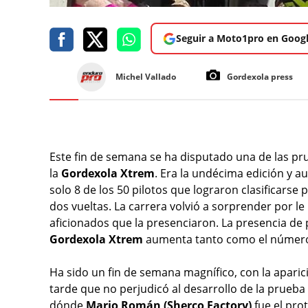
Seguir a Moto1pro en Goog
Michel Vallado
Gordexola press
Este fin de semana se ha disputado una de las 
la
Gordexola Xtrem
. Era la undécima edición y 
solo 8 de los 50 pilotos que lograron clasificarse
dos vueltas. La carrera volvió a sorprender por l
aficionados que la presenciaron. La presencia de 
Gordexola Xtrem
aumenta tanto como el números
Ha sido un fin de semana magnífico, con la aparici
tarde que no perjudicó al desarrollo de la prueba 
dónde
Mario Román (Sherco Factory)
fue el prot