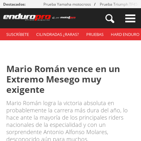
Destacados:
Prueba Yamaha motocross
Prueba Triumph TF450
SUSCRÍBETE
CILINDRADAS ¿RARAS?
PRUEBAS
HARD ENDURO
Mario Román vence en un
Extremo Mesego muy
exigente
Mario Román logra la victoria absoluta en
probablemente la carrera más dura del año, lo
hace ante la mayoría de los principales riders
nacionales de la especialidad y con un
sorprendente Antonio Alfonso Molares,
desconocido aún para muchos.