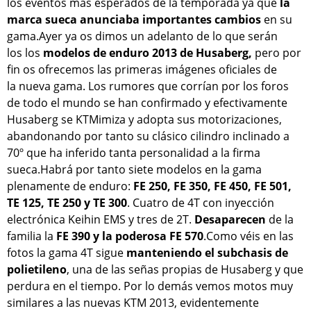
los eventos más esperados de la temporada ya que
la
marca sueca anunciaba importantes cambios
en su
gama.Ayer ya os dimos un adelanto de lo que serán
los los
modelos de enduro 2013 de Husaberg,
pero por
fin os ofrecemos las primeras imágenes oficiales de
la nueva gama. Los rumores que corrían por los foros
de todo el mundo se han confirmado y efectivamente
Husaberg se KTMimiza y adopta sus motorizaciones,
abandonando por tanto su clásico cilindro inclinado a
70º que ha inferido tanta personalidad a la firma
sueca.Habrá por tanto siete modelos en la gama
plenamente de enduro:
FE 250, FE 350, FE 450, FE 501,
TE 125, TE 250 y TE 300
. Cuatro de 4T con inyección
electrónica Keihin EMS y tres de 2T.
Desaparecen
de la
familia la
FE 390 y la poderosa FE 570
.Como véis en las
fotos la gama 4T sigue
manteniendo el subchasis de
polietileno
, una de las señas propias de Husaberg y que
perdura en el tiempo. Por lo demás vemos motos muy
similares a las nuevas KTM 2013, evidentemente