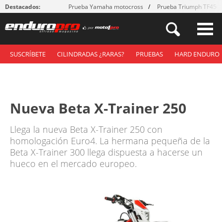
Destacados:
Prueba Yamaha motocross
Prueba Triumph TF450
SUSCRÍBETE
CILINDRADAS ¿RARAS?
PRUEBAS
HARD ENDURO
Nueva Beta X-Trainer 250
Llega la nueva Beta X-Trainer 250 con
homologación Euro4. La hermana pequeña de la
Beta X-Trainer 300 llega dispuesta a hacerse un
hueco en el mercado europeo.