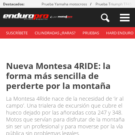
Destacados:
Prueba Yamaha motocross
Prueba Triumph TF450
SUSCRÍBETE
CILINDRADAS ¿RARAS?
PRUEBAS
HARD ENDURO
Nueva Montesa 4RIDE: la
forma más sencilla de
perderte por la montaña
La Montesa 4Ride nace de la necesidad de ‘ir al
campo’. Una trialera de excursión que cubre el
hueco dejado por las añoradas cota 247 y 348.
Motos que servían para disfrutar de la montaña
sin ser un profesional y para moverse por la vía
pública sin problemas legales.