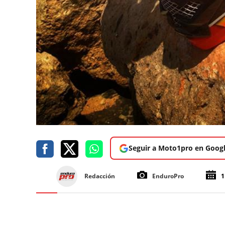
Seguir a Moto1pro en Goog
Redacción
EnduroPro
1