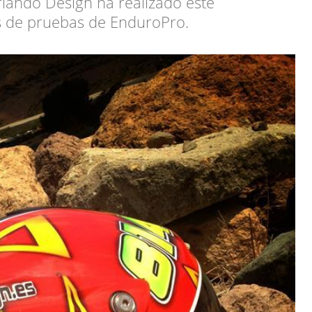
Orlando Design ha realizado este
os de pruebas de EnduroPro.