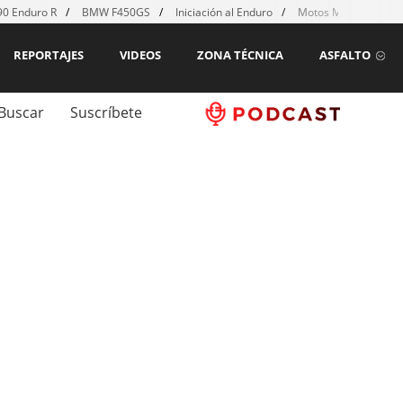
0 Enduro R
BMW F450GS
Iniciación al Enduro
Motos MX para emp
REPORTAJES
VIDEOS
ZONA TÉCNICA
ASFALTO
Buscar
Suscríbete