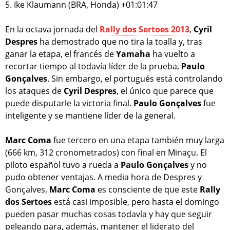
5. Ike Klaumann (BRA, Honda) +01:01:47
En la octava jornada del
Rally dos Sertoes 2013
,
Cyril
Despres
ha demostrado que no tira la toalla y, tras
ganar la etapa, el francés de
Yamaha
ha vuelto a
recortar tiempo al todavía líder de la prueba,
Paulo
Gonçalves
. Sin embargo, el portugués está controlando
los ataques de
Cyril Despres
, el único que parece que
puede disputarle la victoria final.
Paulo Gonçalves
fue
inteligente y se mantiene líder de la general.
Marc Coma
fue tercero en una etapa también muy larga
(666 km, 312 cronometrados) con final en Minaçu. El
piloto español tuvo a rueda a
Paulo Gonçalves
y no
pudo obtener ventajas. A media hora de Despres y
Gonçalves,
Marc Coma
es consciente de que este
Rally
dos Sertoes
está casi imposible, pero hasta el domingo
pueden pasar muchas cosas todavía y hay que seguir
peleando para, además, mantener el liderato del