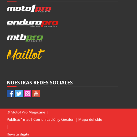
NUESTRAS REDES SOCIALES
© Moto1Pro Magazine |
Publica:
1mas1 Comunicación y Gestión
|
Mapa del sitio
|
Revista digital