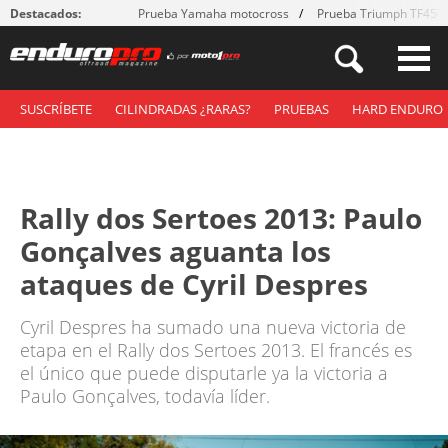
Destacados:
Prueba Yamaha motocross
Prueba Triumph TF450
SUSCRÍBETE
CILINDRADAS ¿RARAS?
PRUEBAS
HARD ENDURO
Rally dos Sertoes 2013: Paulo
Gonçalves aguanta los
ataques de Cyril Despres
Cyril Despres ha sumado una nueva victoria de
etapa en el Rally dos Sertoes 2013. El francés es
el único que puede disputarle ya la victoria a
Paulo Gonçalves, todavía líder.