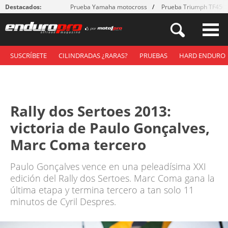
Destacados:
Prueba Yamaha motocross
Prueba Triumph TF450
SUSCRÍBETE
CILINDRADAS ¿RARAS?
PRUEBAS
HARD ENDURO
Rally dos Sertoes 2013:
victoria de Paulo Gonçalves,
Marc Coma tercero
Paulo Gonçalves vence en una peleadísima XXI
edición del Rally dos Sertoes. Marc Coma gana la
última etapa y termina tercero a tan solo 11
minutos de Cyril Despres.