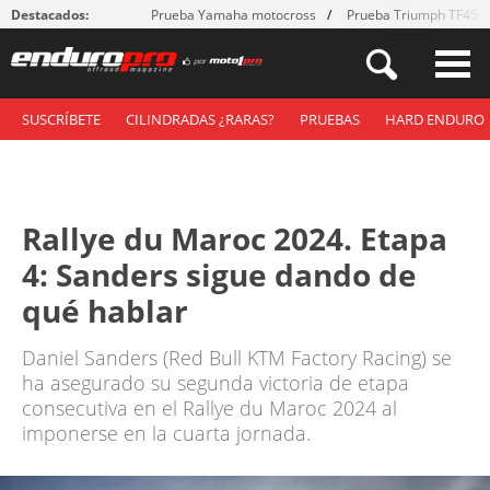
Destacados:
Prueba Yamaha motocross
Prueba Triumph TF450
SUSCRÍBETE
CILINDRADAS ¿RARAS?
PRUEBAS
HARD ENDURO
Rallye du Maroc 2024. Etapa
4: Sanders sigue dando de
qué hablar
Daniel Sanders (Red Bull KTM Factory Racing) se
ha asegurado su segunda victoria de etapa
consecutiva en el Rallye du Maroc 2024 al
imponerse en la cuarta jornada.