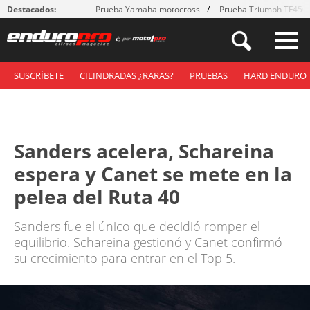
Destacados:
Prueba Yamaha motocross
Prueba Triumph TF450
SUSCRÍBETE
CILINDRADAS ¿RARAS?
PRUEBAS
HARD ENDURO
Sanders acelera, Schareina
espera y Canet se mete en la
pelea del Ruta 40
Sanders fue el único que decidió romper el
equilibrio. Schareina gestionó y Canet confirmó
su crecimiento para entrar en el Top 5.