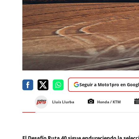
Seguir a Moto1pro en Goog
Lluís Llurba
Honda / KTM
El Desafío Ruta 40 sigue endureciendo la selecc