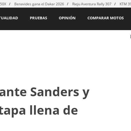
450X
Benavides gana el Dakar 2026
Rieju Aventura Rally 307
KTM 39
TUALIDAD
PRUEBAS
OPINIÓN
COMPARAR MOTOS
 ante Sanders y
tapa llena de