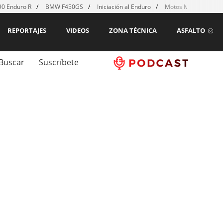
0 Enduro R
BMW F450GS
Iniciación al Enduro
Motos MX para emp
REPORTAJES
VIDEOS
ZONA TÉCNICA
ASFALTO
Buscar
Suscríbete