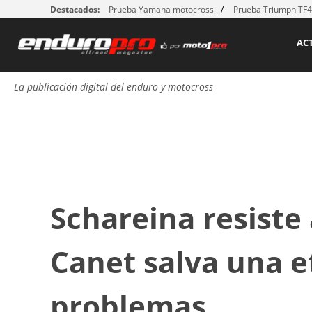
Destacados:
Prueba Yamaha motocross
Prueba Triumph TF
AC
La publicación digital del enduro y motocross
Schareina resiste
Canet salva una e
problemas