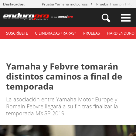
Destacados:
Prueba Yamaha motocross
Prueba Triumph TF450
SUSCRÍBETE
CILINDRADAS ¿RARAS?
PRUEBAS
HARD ENDURO
Yamaha y Febvre tomarán
distintos caminos a final de
temporada
La asociación entre Yamaha Motor Europe y
Romain Febvre llegará a su fin tras finalizar la
temporada MXGP 2019.