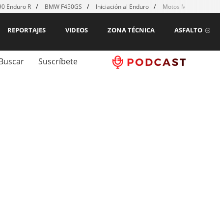
0 Enduro R
BMW F450GS
Iniciación al Enduro
Motos MX para emp
REPORTAJES
VIDEOS
ZONA TÉCNICA
ASFALTO
Buscar
Suscríbete