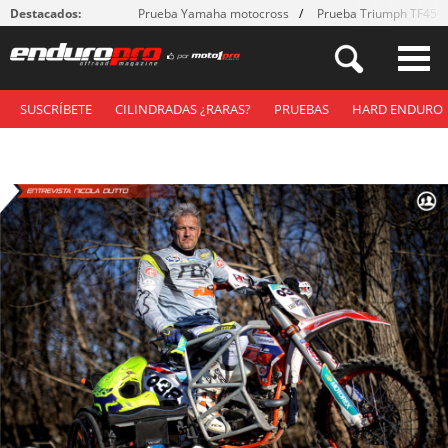
Destacados:
Prueba Yamaha motocross
Prueba Triumph TF450
SUSCRÍBETE
CILINDRADAS ¿RARAS?
PRUEBAS
HARD ENDURO