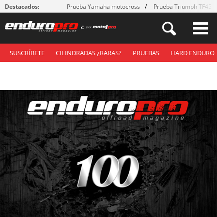
Destacados:
Prueba Yamaha motocross
Prueba Triumph TF450
SUSCRÍBETE
CILINDRADAS ¿RARAS?
PRUEBAS
HARD ENDURO