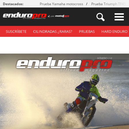
Destacados:
Prueba Yamaha motocross
Prueba Triumph TF450
SUSCRÍBETE
CILINDRADAS ¿RARAS?
PRUEBAS
HARD ENDURO