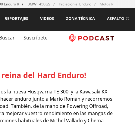
0 Enduro R
BMW F450GS
Iniciación al Enduro
Motos MX para emp
REPORTAJES
VIDEOS
ZONA TÉCNICA
ASFALTO
Buscar
Suscríbete
 reina del Hard Enduro!
 la nueva Husqvarna TE 300i y la Kawasaki KX
a hacer enduro junto a Mario Román y recorremos
froad. También, de la mano de Powering Offroad,
a mejorar vuestro rendimiento en las mangas de
cciones habituales de Michel Vallado y Chema