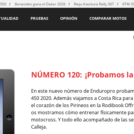
450X
Benavides gana el Dakar 2026
Rieju Aventura Rally 307
KTM 39
TUALIDAD
PRUEBAS
OPINIÓN
COMPARAR MOTOS
NÚMERO 120:
¡Probamos la
En este nuevo número de Enduropro probamos
450 2020. Además viajamos a Costa Rica par
el corazón de los Pirineos en la Rodibook Of
os mostramos cómo entrenar físicamente par
motocross. Y todo ello acompañado de las se
Calleja.